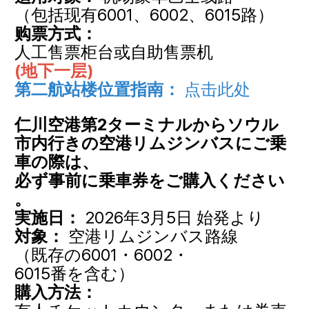
（包括现有6001、6002、6015路）
购票方式：
人工售票柜台或自助售票机
(地下一层)
第二航站楼位置指南：
点击此处
仁川空港第2ターミナルからソウル
市内行きの空港リムジンバスにご乗
車の際は、
必ず事前に乗車券をご購入ください
。
実施日：
2026年3月5日 始発より
対象：
空港リムジンバス路線
（既存の6001・6002・
6015番を含む）
購入方法：