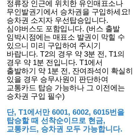
정류장 인근에 위치한 유인매표소나
무인발권기에서 승차권을 구입하세요!
승차권 소지자 우선탑승입니다.
심야버스도 포함입니다. (버스 출발
임박시점에는 매표소 발권이 막힐 수
있으니 미리 구입하여 주시기
바랍니다. T2의 경우 약 3분 전, T1의
경우 약 1분 전입니다. T1에서
출발하기 약 1분 전, 잔여좌석이 확실히
있을 경우 승무사원이 판단하여
교통카드 탑승 가능하나 그 이전에는
승차권 구입 필수)
단, T1에서만 6001, 6002, 601
5번을
탑승할 때 선착순이므로 현금,
교통카드, 승차권 모두 가능합니다.