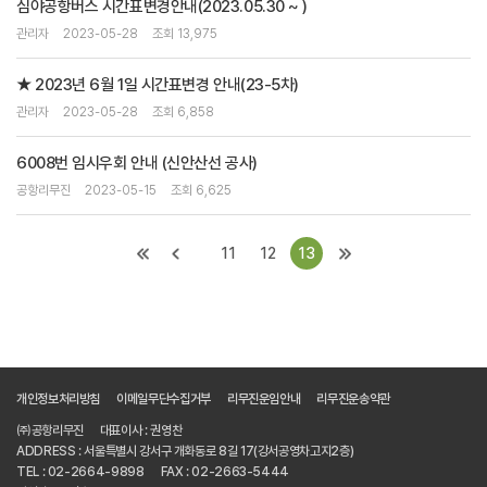
심야공항버스 시간표변경안내(2023.05.30 ~ )
관리자
2023-05-28
조회 13,975
★ 2023년 6월 1일 시간표변경 안내(23-5차)
관리자
2023-05-28
조회 6,858
6008번 임시우회 안내 (신안산선 공사)
공항리무진
2023-05-15
조회 6,625
11
12
13
개인정보처리방침
이메일무단수집거부
리무진운임안내
리무진운송약관
㈜공항리무진
대표이사 : 권영찬
ADDRESS : 서울특별시 강서구 개화동로 8길 17(강서공영차고지2층)
TEL : 02-2664-9898
FAX : 02-2663-5444