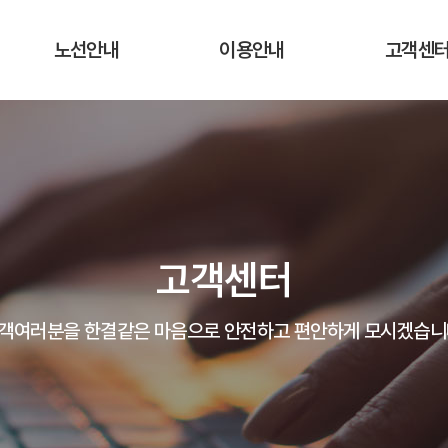
노선안내
이용안내
고객센
운행노선 및 시간표
운행요금
공지사항
실시간 버스 위치
탑승장소 및 승차권 구입처
자주하는 질
운송약관
고객의 말
고객센터
분실물 안
객여러분을 한결같은 마음으로 안전하고 편안하게 모시겠습니