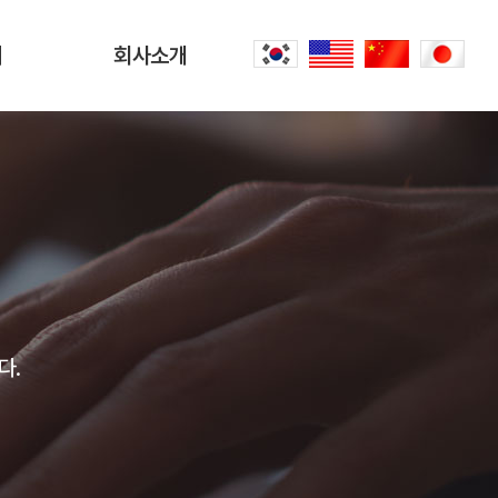
터
회사소개
회사소개
문
CEO 인사말
씀
오시는 길
내
공항리무진 이야기
다.