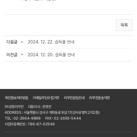
목록
다음글
2024. 12. 22. 습득물 안내
이전글
2024. 12. 20. 습득물 안내
개인정보처리방침
이메일무단수집거부
리무진운임안내
리무진운송약관
㈜공항리무진
대표이사 : 권영찬
ADDRESS : 서울특별시 강서구 개화동로 8길 17(강서공영차고지2층)
TEL : 02-2664-9898
FAX : 02-2663-5444
사업자등록번호 : 786-87-02549