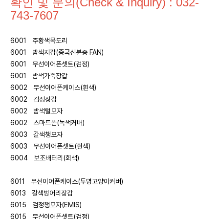
확인 및 문의(Check & Inquiry) : 032-
743-7607
6001 주황색목도리
6001 밤색지갑(중국신분증 FAN)
6001 무선이어폰셋트(검정)
6001 밤색가죽장갑
6002 무선이어폰케이스(흰색)
6002 검정장갑
6002 밤색털모자
6002 스마트폰(녹색커버)
6003 갈색챙모자
6003 무선이어폰셋트(흰색)
6004 보조배터리(회색)
6011 무선이어폰케이스(투명고양이커버)
6013 갈색벙어리장갑
6015 검정챙모자(EMIS)
6015 무선이어폰셋트(검정)