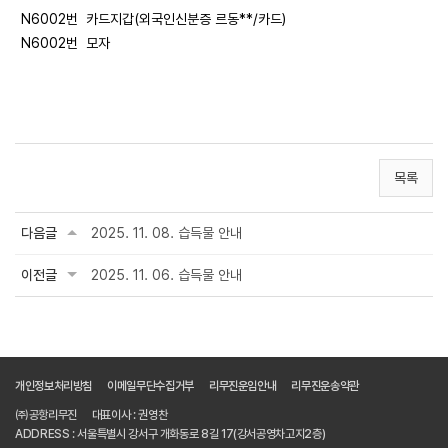
N6002번 카드지갑(외국인신분증 르동**/카드)
N6002번 모자
목록
다음글
2025. 11. 08. 습득물 안내
이전글
2025. 11. 06. 습득물 안내
개인정보처리방침
이메일무단수집거부
리무진운임안내
리무진운송약관
㈜공항리무진
대표이사 : 권영찬
ADDRESS : 서울특별시 강서구 개화동로 8길 17(강서공영차고지2층)