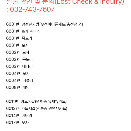
실물 확인 및 문의(Lost Check & Inquiry)
: 032-743-7607
6001번 검정천가방(무선이어폰세트/충전선 외)
6001번 뜨게 귀마개
6001번 목도리
6001번 모자
6002번 모자
6002번 목도리
6003번 베터리
6004번 모자
6004번 머플러
6008번 패딩
6011번 카드지갑(면혀증 유재*/카드)
6013번 카드지갑(신분증 권연*/카드)
6014번 베터리
6017번 모자