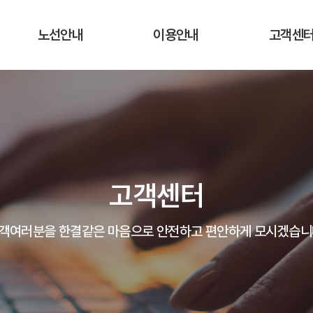
노선안내
이용안내
고객센
운행노선 및 시간표
운행요금
공지사항
실시간 버스 위치
탑승장소 및 승차권 구입처
자주하는 질
운송약관
고객의 말
고객센터
분실물 안
객여러분을 한결같은 마음으로 안전하고 편안하게 모시겠습니