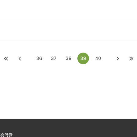
36
37
38
39
40
운송약관