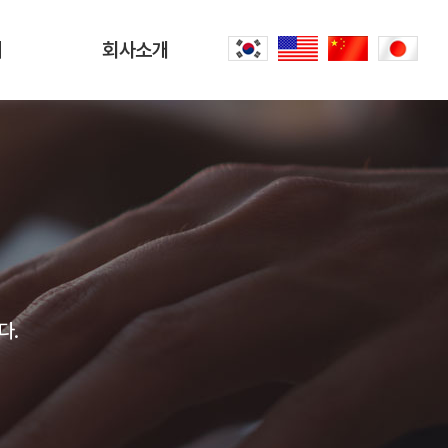
터
회사소개
회사소개
문
CEO 인사말
씀
오시는 길
내
공항리무진 이야기
다.