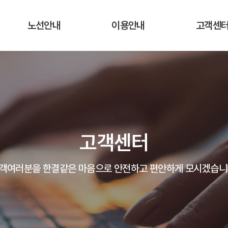
노선안내
이용안내
고객센
운행노선 및 시간표
운행요금
공지사항
실시간 버스 위치
탑승장소 및 승차권 구입처
자주하는 질
운송약관
고객의 말
고객센터
분실물 안
객여러분을 한결같은 마음으로 안전하고 편안하게 모시겠습니