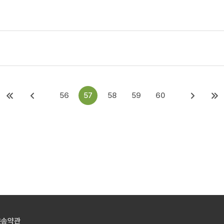
56
57
58
59
60
운송약관