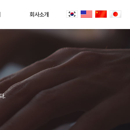
터
회사소개
회사소개
문
CEO 인사말
씀
오시는 길
내
공항리무진 이야기
다.