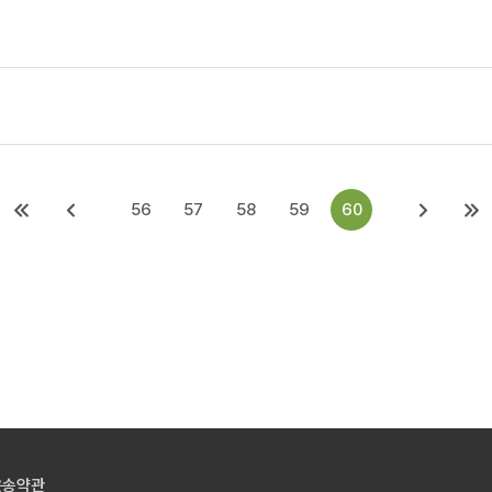
56
57
58
59
60
운송약관