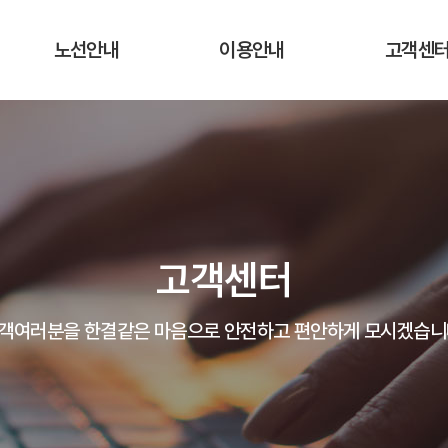
노선안내
이용안내
고객센
운행노선 및 시간표
운행요금
공지사항
실시간 버스 위치
탑승장소 및 승차권 구입처
자주하는 질
운송약관
고객의 말
고객센터
분실물 안
객여러분을 한결같은 마음으로 안전하고 편안하게 모시겠습니