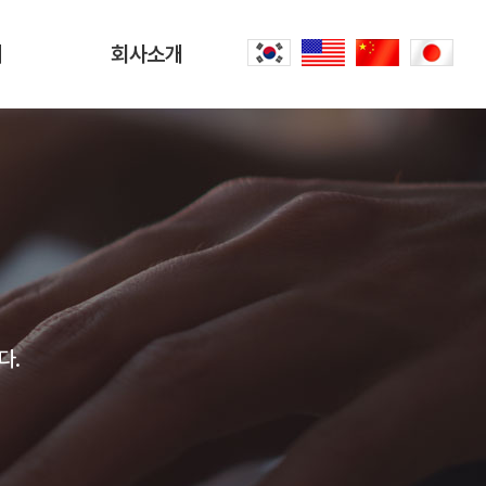
터
회사소개
회사소개
문
CEO 인사말
씀
오시는 길
내
공항리무진 이야기
다.