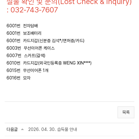
실물 확인 및 문의(Lost Check & Inquiry)
: 032-743-7607
6001번 전자담배
6001번 보조배터리
6001번 카드지갑(신분증 김석*/면허증/카드)
6003번 무선이어폰 케이스
6007번 스카프(갈색)
6010번 카드지갑(외국인등록증 WENG XIN***)
6015번 무선이어폰 1개
6016번 모자
목록
다음글
2026. 04. 30. 습득물 안내