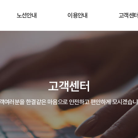
노선안내
이용안내
고객센
운행노선 및 시간표
운행요금
공지사항
실시간 버스 위치
탑승장소 및 승차권 구입처
자주하는 질
운송약관
고객의 말
고객센터
분실물 안
객여러분을 한결같은 마음으로 안전하고 편안하게 모시겠습니