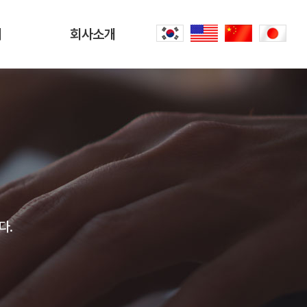
터
회사소개
회사소개
문
CEO 인사말
씀
오시는 길
내
공항리무진 이야기
다.