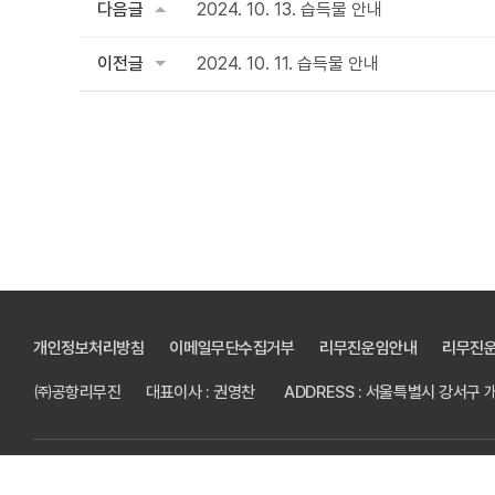
다음글
2024. 10. 13. 습득물 안내
이전글
2024. 10. 11. 습득물 안내
개인정보처리방침
이메일무단수집거부
리무진운임안내
리무진
㈜공항리무진
대표이사 : 권영찬
ADDRESS : 서울특별시 강서구
Copyright © 2023 ㈜공항리무진 All Right Reserved.