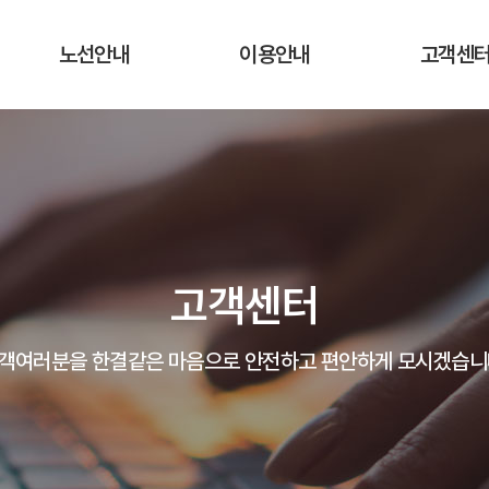
노선안내
이용안내
고객센
운행노선 및 시간표
운행요금
공지사항
실시간 버스 위치
탑승장소 및 승차권 구입처
자주하는 질
운송약관
고객의 말
고객센터
분실물 안
객여러분을 한결같은 마음으로 안전하고 편안하게 모시겠습니