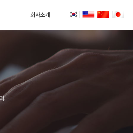
터
회사소개
회사소개
문
CEO 인사말
씀
오시는 길
내
공항리무진 이야기
다.