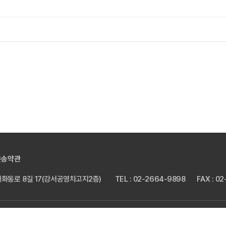
운송약관
 개화동로 8길 17(강서공영차고지2층)
TEL : 02-2664-9898
FAX : 0