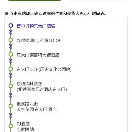
※ 点击车站即可确认详细的位置和豪华大巴运行时间表。
首尔贝顿东大门酒店
九棵树酒店, 西方CO-OP
东大门诺富特大使酒店
东大门DDP(历史文化公园站)
东横INN酒店
(相铁喜普乐吉酒店东大门)
退溪路六街
天空花园 东大门 酒店
PJ酒店
忠武路站