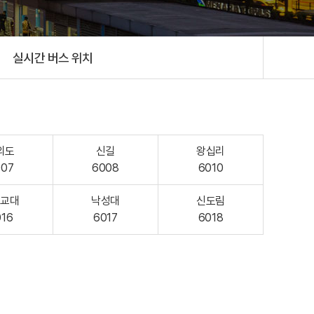
실시간 버스 위치
의도
신길
왕십리
007
6008
6010
울교대
낙성대
신도림
016
6017
6018