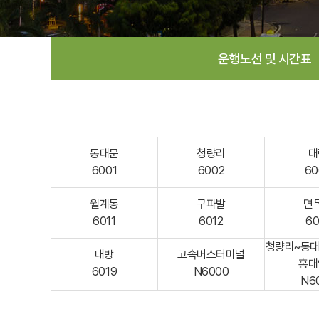
운행노선 및 시간표
동대문
청량리
대
6001
6002
60
월계동
구파발
면
6011
6012
60
청량리~동대
내방
고속버스터미널
홍대
6019
N6000
N6