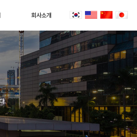
터
회사소개
회사소개
문
CEO 인사말
씀
오시는 길
내
공항리무진 이야기
다.