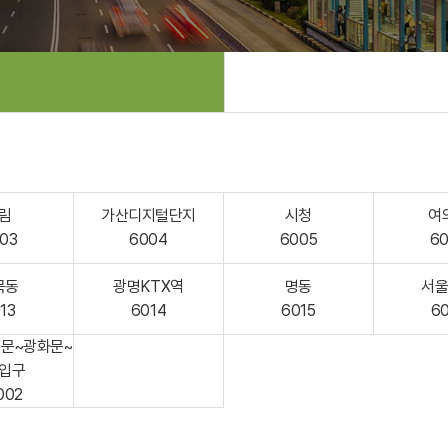
림
가산디지털단지
시청
여
03
6004
6005
6
목동
광명KTX역
명동
서
13
6014
6015
6
문~광화문~
입구
002