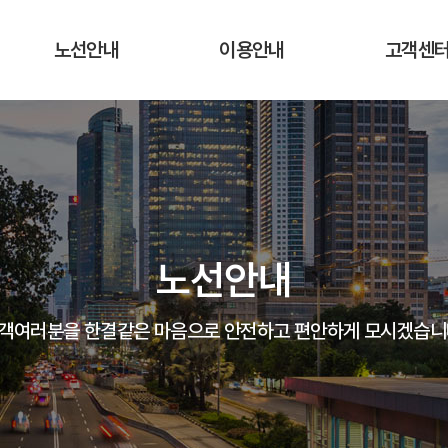
노선안내
이용안내
고객센
운행노선 및 시간표
운행요금
공지사항
실시간 버스 위치
탑승장소 및 승차권 구입처
자주하는 질
운송약관
고객의 말
노선안내
분실물 안
객여러분을 한결같은 마음으로 안전하고 편안하게 모시겠습니