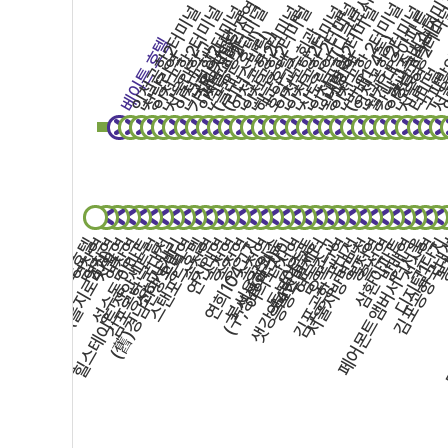
신도림역(디큐브시티아파트)
강남고속버스터
가산디지털단지역
인천공항 2터미널
인천공항 2터미널
구파발
인
인천공항2터미널
인천공항2터미널
인천공항2터미널
인천공항2터미널
인천공항2터미널
인천공항2터미널
인천공항2터미널
인천공항2터미널
인천공항2터미널
인천공항2터
월계 대우아파트
강남고속버
호암교수회관
국회의사당
(글래드호텔)
(리더스빌딩)
(방배1, 4동)
베이튼 호텔
서울대학교
서울교대
청량리역
해군호텔
왕십리역
내방역
서울역
터미널
서
국도호텔
힐스테이트 장안센트럴
염창역
염창역
성수동 이마트
서울역
염창역
김포공항 국내선
소하사거리
스탠포드호텔
공덕역
송정역
연신내역
연희104고지
송정역
송정역
북서울꿈의숲
송정역
여의도자이
동부이촌동
응봉주민센터
남성역
김포공항 국내선
염동초교
서울지방병무청
오목교역
페어몬트앰버서더서울
봉천역
삼환아파트
흑석역
방배역
김포공항국
디지털1단
석수역
봉
(을지로4가)
(舊)경남관광호텔
(구,성산회관)
샛강역4번출구