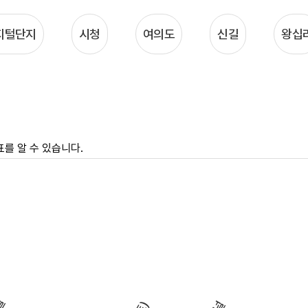
지털단지
시청
여의도
신길
왕십
를 알 수 있습니다.
신도림