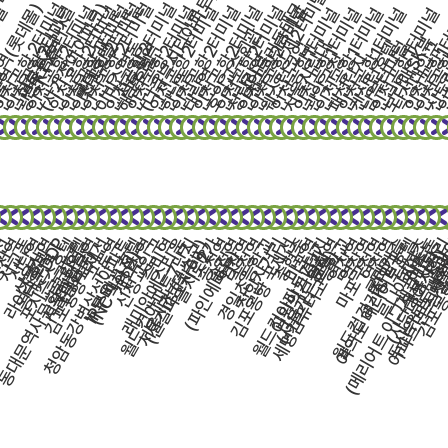
미널
(디큐브시티아파트)
인천공항 제2터미널
나인트리동대문
역(롯데몰)
천공항 2터미널
(사가정아이파크)
인천공항 2터미널
인천공항 2터미널
인천공항 2터미널
인천공항 1터미널
인천공항
미널
인천공항2터미널
인천공항2터미널
인천공항2터미널
인천공항2터미널
인천공항2터미널
인천공항2터미널
인천공항2터미널
인천공항2터미널
인천공항2터미널
인천공항1터미널
인천공항1터미널
인천공항1터미널
인천공항1터미널
인천공항1터미널
인천공항1
인
스
면목홈플러스
호암교수회관
보라매SK뷰
광명KTX역
이비스명동
웨스턴코업
서울시립대
켄싱턴호텔
남부터미널
낙성대입구
롯데호텔
신도림역
해군호텔
청량리역
관악구청
패션단지
울역
한남동
대림역
내선
지
천역
서교동
신답역
신용산역
동대문DDP
포시즌스호텔
서울대입구역
청암동강변삼성아파트
김포공항국제선
공군호텔
IP부띠끄 호텔
구로역
개화산역
신정교입구
월드컵아파트7단지
래미안에스티움
서울시청(덕수궁)
증미역
을지로2가
송정역
송정역
경일초등학교
염창역
송정역
김포공항 국제선
장안사거리
월드컵아파트7단지
세명컴퓨터고등학교
충현중
마포역
염창역
염창역
마포구청역
여의도 메리어트호텔
염창역
염창역
롯데캐슬
남성초
응봉사거
이촌동
김포공
신정
증
동대문역사문화공원역
라이즈호텔
(광화문)
(NC백화점)
(신길파크자이)
(파인에비뉴)
이원익기념관
(서울가든호텔)
월드컵경기장입구
(메리어트 이그제큐티브
루나아파트
(사당대아신협
두산위브트레
아파트먼트 서