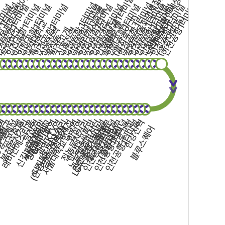
광화문(동화면세점)
인천공항 제1터미널
신도림e편한세상
 1터미널
인천공항 1터미널
인천공항 1터미널
인천공항 1터미널
터미널
천공항1터미널
인천공항1터미널
인천공항1터미널
인천공항1터미널
인천공항1터미널
인천공항1터미널
인천공항1터미널
인천공항1터미널
인천공항1터미널
인천공항1터미널
인천공항1터미널
인천공항1터미널
광명라까사호텔
(을지로입구)
(우성아파트)
보라매SK뷰
인덕대학교
장안삼거리
로얄호텔
무학여고
신용산역
박석고개
신용산역
이수역
흑석역
흑석동
송정역
리
항 국제선
교입구
미역
봉천로사거리
래미안에스티움
공군호텔
서울고등학교
당산역
효사정앞
디지털단지오거리
여의나루역
광명KTX역
김포공항국제선
서울대학교입구역
전농동사거리
한강대교북단
합정역
노보텔엠버서더
인천공항1터미널
인천공항1터미널
인천공항1터미널
동대문
낙성대입구
인천공항1터미널
구로구청
한강진역
)
지움
신길파크자이
삼성래미안
(한강버스 선착장)
LG유플러스본사
을지로코업
(흥인지문)
블루스퀘어
울)