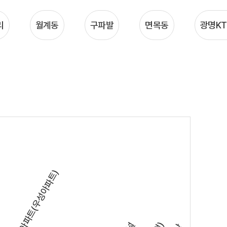
리
월계동
구파발
면목동
광명KT
e편한세상아파트(우성아파트)