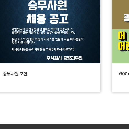
직 전환 평가2. 정규직 전환과 함께 주
간으로 보직 이동■ 제출서류1. *입사
지원서(당사 소정양식+최근 3개월 이
내 촬영한 사진 부착)2. 자필이력서(최
근 3개월 이내 촬영한 사진 부착) + 자
기소개서 (수기 작성 요망)3. 주민등록
초본(병역사항 포함), 등본 각 1통4. 면
허증, 버스자격증 사본 각 1통5. 무사고
경력증명서(경찰서발급용) 1통(운전전
체경력 必)6. 현재직중인분은 재직증
승무사원 모집
60
명서 1부와 종전 근무지 운전경력증명
서(회사발급용) 1통7. 운전정밀검사판
정표(신규, 재발급) 1통8. 최종학교 졸
업증명서 1통9. '보훈대상자'인 경우 취
업지원대상자증명서 1통상기 서류를
준비하여 본사로 방문하여 주시면 감
사하겠습니다.주소 : 서울시 강서구 개
화동로8길 17, 강서공영차고지 2층 공