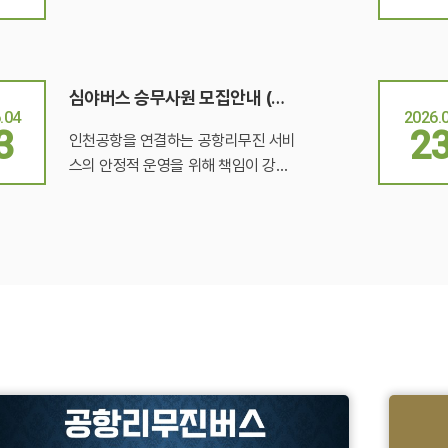
심야버스 승무사원 모집안내 (수시 채용)
.04
2026.
3
2
인천공항을 연결하는 공항리무진 서비
스의 안정적 운영을 위해 책임이 강하
고 성실한 심야버스 운수종사자를 모
집합니다.보다 많은 숙련된 인재들에
게 기회를 제공하고자,기존 채용 기준
을 합리적으로 완화하였습니다. ■ 지
원자격 및 우대사항1. 대형 영업용 버스
운전경력 2년 이상인 자(기존 3년 → 2
년으로 완화 적용 / 중형 마을버스 경력
제외)출퇴근이 용이한 지역 거주자2.
우대사항 ; 공항버스 및 시내·광역버스
운행 경력자무사고 운전 경력 보유자
■ 근무제도 : 1. 1년 계약직 이후 정규