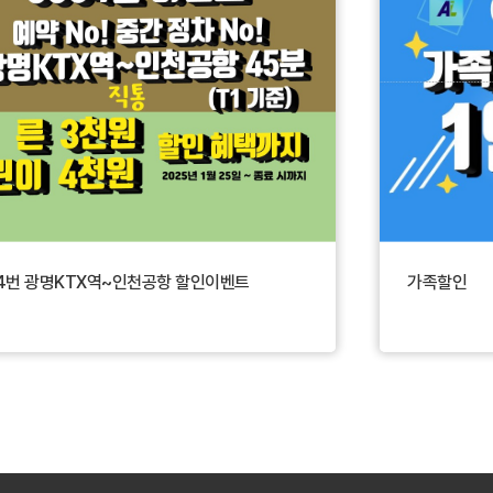
(티머니, 후불제교통카드)를 이용하세
요(단, 기후동행카드, 디스커버서울카
드는 적용이 안됩니다. 신용카드의 경
우 버스에서 결제가 안되고 인천공항
에 도착해서 결제해야 하므로 불미스
러운 상황을 방지하고자 운전기사가
신용카드를 맡기도록 요구할 수도 있
습니다.)To Airport : Passenger can
pay the bus fare with cash or a tra
nsportation card(T-money) to the
driver.(Please note that the Climat
04번 광명KTX역~인천공항 할인이벤트
가족할인
e Card and Discover Seoul Pass ar
e not accepted. For credit card pa
yments, payment cannot be proce
ssed on the bus and must be com
pleted upon arrival at Incheon Airp
ort. To prevent unpaid fares, the d
river may temporarily hold the pass