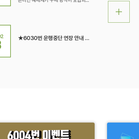
온라인 예매제가 구매 방식이 도입되
어 있지 않습니다. 저희가 운행하지 않
는 지역은 담당하는 회사가 서로 다르
므로 해당 운수회사를 꼭 확인해보세
요!As a company operating within t
02
★6030번 운행중단 연장 안내 (Extension of No. 6030 Suspension)★
he Seoul area, we do not provide o
3
nline ticket reservation services.Fo
r areas outside our coverage, diffe
rent transportation providers are in
charge. Please make sure to verify
with the appropriate operator.공항
버스 검색 바로가기-인천국제공항(Cli
ck! Bus Search, ICN Website)인천
공항 1터미널(Terminal 1, Click) 매표
운영사 홈페이지 바로가기인천공항 2
터미널(Terminal 2, Click) 매표운영사
홈페이지 바로가기인천공항으로 가실
때 : 버스 탑승하며 현금이나 교통카드