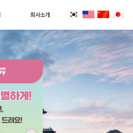
터
회사소개
회사소개
문
CEO 인사말
씀
오시는 길
내
공항리무진 이야기