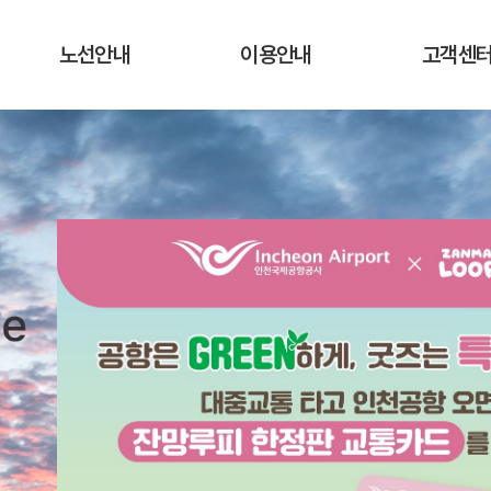
노선안내
이용안내
고객센
운행노선 및 시간표
운행요금
공지사항
실시간 버스 위치
탑승장소 및 승차권 구입처
자주하는 질
운송약관
고객의 말
분실물 안