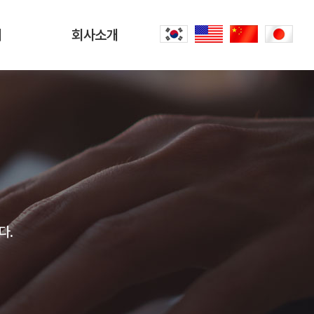
터
회사소개
회사소개
문
CEO 인사말
씀
오시는 길
내
공항리무진 이야기
다.