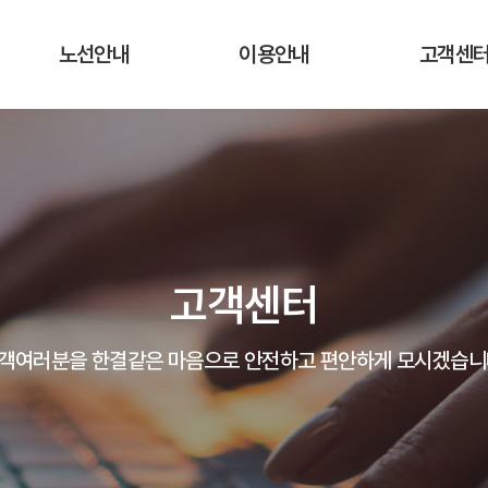
노선안내
이용안내
고객센
운행노선 및 시간표
운행요금
공지사항
실시간 버스 위치
탑승장소 및 승차권 구입처
자주하는 질
운송약관
고객의 말
고객센터
분실물 안
객여러분을 한결같은 마음으로 안전하고 편안하게 모시겠습니